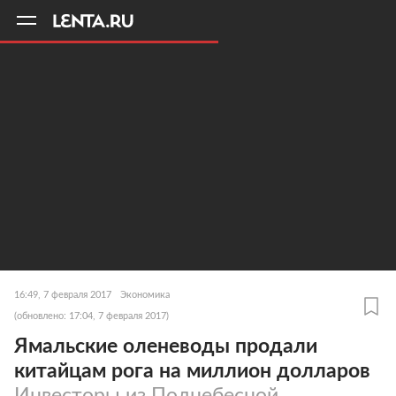
11
A
16:49, 7 февраля 2017
Экономика
(обновлено: 17:04, 7 февраля 2017)
Ямальские оленеводы продали
китайцам рога на миллион долларов
Инвесторы из Поднебесной