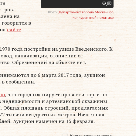
та
етров.
Фото:
Департамент города Москвы по
влена на
конкурентной политике
 говорится в
 на
сайте
1970 года постройки на улице Введенского. К
вод, канализация, отопление от
тво. Обременений на объекте нет.
ринимаются до 6 марта 2017 года, аукцион
я в сообщении.
но
, что город планирует провести торги по
в недвижимости и артезианской скважины
Л
. Общая площадь строений, предлагаемых
572 тысячи квадратных метров. Начальная
блей. Аукцион намечен на 15 февраля.
Комментарии отключены