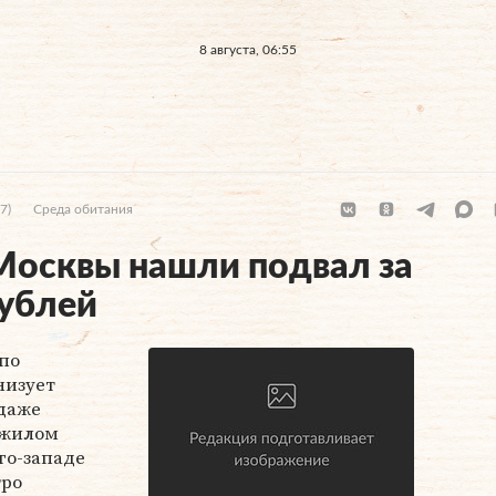
8 августа, 06:55
7)
Среда обитания
Москвы нашли подвал за
рублей
по
низует
даже
ежилом
го-западе
тро