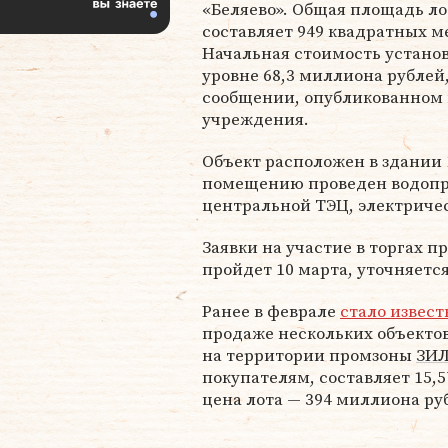
«Беляево». Общая площадь ло
составляет 949 квадратных м
Начальная стоимость устано
уровне 68,3 миллиона рублей,
сообщении, опубликованном
учреждения.
Объект расположен в здании 
помещению проведен водопро
центральной ТЭЦ, электричес
Заявки на участие в торгах п
пройдет 10 марта, уточняетс
Ранее в феврале
стало извест
продаже нескольких объекто
на территории промзоны
ЗИ
покупателям, составляет 15,
цена лота — 394 миллиона ру