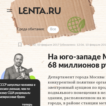
11
A
Среда обитания
Все
11:52, 10 февраля 2017
(обновлено: 12:06, 10 февраля 201
На юго-западе 
68 миллионов 
Департамент города Москвы 
конкурентной политике орга
СССР запустил человека в
электронный аукцион по про
космос раньше, чем по
подвального помещения в н
всему США разрешили
здании, расположенном на ю
межрасовые браки
города, в районе станции ме