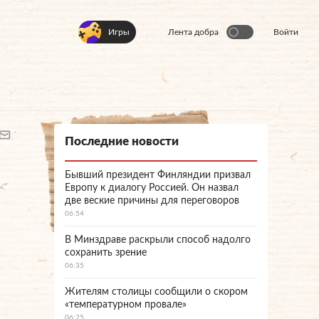
Игры
Лента добра
Войти
Последние новости
Бывший президент Финляндии призвал
Европу к диалогу Россией. Он назвал
две веские причины для переговоров
06:54
В Минздраве раскрыли способ надолго
сохранить зрение
06:35
Жителям столицы сообщили о скором
«температурном провале»
06:25