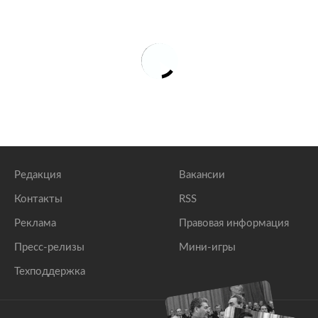
Редакция
Вакансии
Контакты
RSS
Реклама
Правовая информация
Пресс-релизы
Мини-игры
Техподдержка