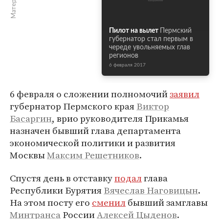
Пилот на вылет
Пермский
губернатор стал первым в
череде увольняемых глав
регионов
6 февраля 2017
6 февраля о сложении полномочий
заявил
губернатор Пермского края
Виктор
Басаргин
, врио руководителя Прикамья
назначен бывший глава департамента
экономической политики и развития
Москвы
Максим Решетников
.
Спустя день в отставку
подал
глава
Республики Бурятия
Вячеслав Наговицын
.
На этом посту его
сменил
бывший замглавы
Минтранса
России
Алексей Цыденов
.