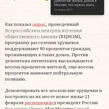
Демонтаж жилых домов в
Москве: что нужно знать
11 апреля 2017
Как показал
опрос
, проведенный
Всероссийским центром изучения
общественного мнения
(ВЦИОМ),
программу расселения хрущевок
поддерживают 80 процентов граждан,
проживающих в таких домах. Против
демонтажа пятиэтажек высказываются
восемь процентов жителей, еще восемь
процентов занимают нейтральную
позицию.
Демонтировать все московские хрущевки и
построить на их месте новое жилье 21
февраля
распорядился
президент России
Владимир Путин
. Мэр Москвы
Сергей