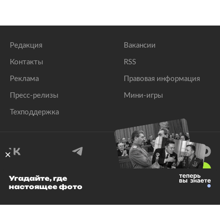
Редакция
Вакансии
Контакты
RSS
Реклама
Правовая информация
Пресс-релизы
Мини-игры
Техподдержка
18
+
Угадайте, где
настоящее фото
© 1999–2026 Все права защищены.
ООО «Лента.Ру»
Лента добра