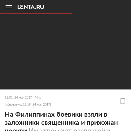
11
A
12:01, 24 мая 2017
Мир
(обновлено: 12:19, 24 мая 2017)
На Филиппинах боевики взяли в
заложники священника и прихожан
церкви
Им угрожают расправой в