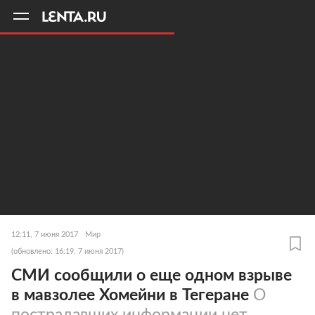
11
A
12:11, 7 июня 2017
Мир
(обновлено: 16:19, 7 июня 2017)
СМИ сообщили о еще одном взрыве
в мавзолее Хомейни в Тегеране
О
пострадавших информации нет