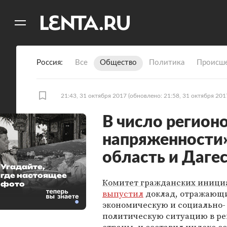
11
A
Россия
Все
Общество
Политика
Происше
21:43, 31 октября 2017
(обновлено: 21:58, 31 октября 201
В число регион
напряженности
область и Даге
Угадайте,
где настоящее
Комитет гражданских иници
фото
выпустил
доклад, отражающ
экономическую и социально-
политическую ситуацию в ре