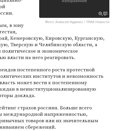
оциально-
ой
оссии.
Фото: Алексей Куденко / /РИА Новости
м, в зону
гестан,
рай, Кемеровскую, Кировскую, Курганскую,
ую, Тверскую и Челябинскую области, а
и политическое и экономическое
ью власти на него реагировать.
рендов постепенного роста протестной
политических институтов и невозможность
 власть может вести к постепенному
раждан в неинституционализированную
торы доклада. ​
ейтинг страхов россиян. Больше всего
ны международной напряженностью,
ривычных товаров или их значительным
ениванием сбережений.