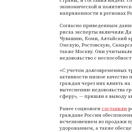
страны, и составил индекс с
экономической и политическ
напряженности в регионах Р
Согласно приведенным данны
риска эксперты включили Да
Чувашию, Коми, Алтайский к
Омскую, Ростовскую, Самарск
также Москву. Они учитывал
недовольство с неспособност
«С учетом долговременных т
активности низкое качество 
граждан через них влиять на
вытеснению недовольства г
сферу», — пришли к выводу ав
Ранее социологи
составили
р
граждане России обеспокое
исчезновением из продажи п
удорожанием, а также обесц