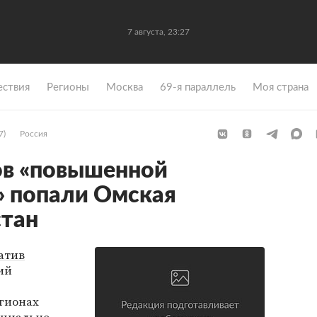
7 августа, 23:27
ствия
Регионы
Москва
69-я параллель
Моя страна
7)
Россия
ов «повышенной
» попали Омская
стан
атив
ий
гионах