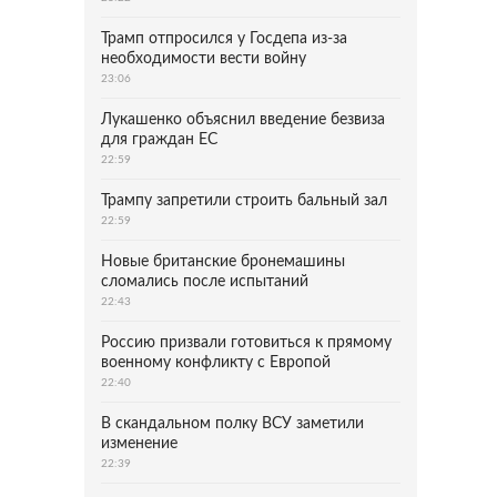
Трамп отпросился у Госдепа из-за
необходимости вести войну
23:06
Лукашенко объяснил введение безвиза
для граждан ЕС
22:59
Трампу запретили строить бальный зал
22:59
Новые британские бронемашины
сломались после испытаний
22:43
Россию призвали готовиться к прямому
военному конфликту с Европой
22:40
В скандальном полку ВСУ заметили
изменение
22:39