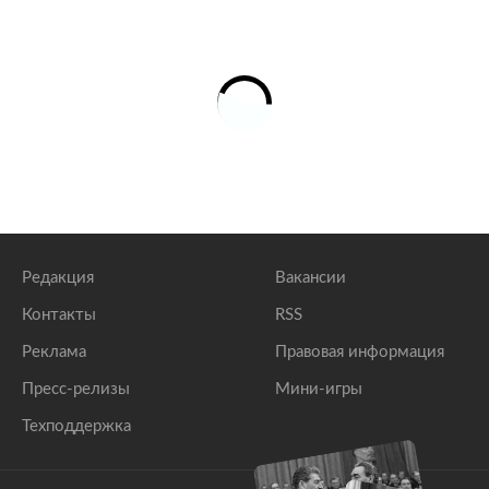
Редакция
Вакансии
Контакты
RSS
Реклама
Правовая информация
Пресс-релизы
Мини-игры
Техподдержка