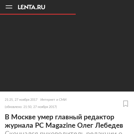
11
A
21:25, 27 ноября 2017
Интернет и СМИ
(обновлено: 21:50, 27 ноября 2017)
В Москве умер главный редактор
журнала PC Magazine Олег Лебедев
Скончался руководитель редакции о