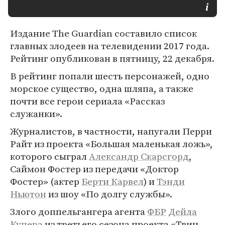
Издание The Guardian составило список
главных злодеев на телевидении 2017 года.
Рейтинг опубликован в пятницу, 22 декабря.
В рейтинг попали шесть персонажей, одно
морское существо, одна шляпа, а также
почти все герои сериала «Рассказ
служанки».
Журналистов, в частности, напугали Перри
Райт из проекта «Большая маленькая ложь»,
которого сыграл
Александр Скарсгорд
,
Саймон Фостер из передачи «Доктор
Фостер» (актер
Берти Карвел
) и
Тэнди
Ньютон
из шоу «По долгу службы».
Злого доппельгангера агента
ФБР
Дейла
Купера
из третьего сезона проекта «Твин