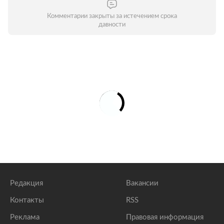
Комментарии закрыты за истечением срока
давности
Редакция
Вакансии
Контакты
RSS
Реклама
Правовая информация