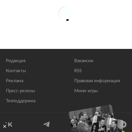
Редакция
Вакансии
Контакты
RSS
Реклама
Правовая информация
Пресс-релизы
Мини-игры
Техподдержка