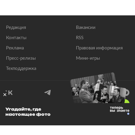
Редакция
Вакансии
Контакты
RSS
Реклама
Правовая информация
Пресс-релизы
Мини-игры
Техподдержка
18
+
Угадайте, где
настоящее фото
© 1999–2026 Все права защищены.
ООО «Лента.Ру»
Лента добра