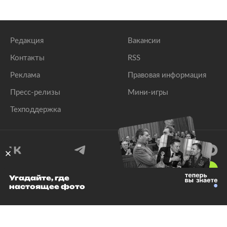
Редакция
Вакансии
Контакты
RSS
Реклама
Правовая информация
Пресс-релизы
Мини-игры
Техподдержка
18
+
Угадайте, где
настоящее фото
© 1999–2026 Все права защищены.
ООО «Лента.Ру»
Лента добра
деактивирована. Добро