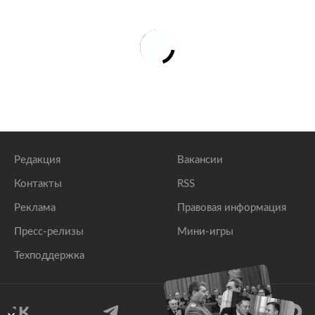
Редакция
Вакансии
Контакты
RSS
Реклама
Правовая информация
Пресс-релизы
Мини-игры
Техподдержка