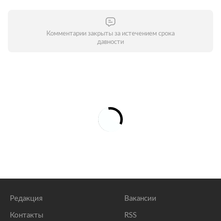
Комментарии закрыты за истечением срока
давности
Редакция
Вакансии
Контакты
RSS