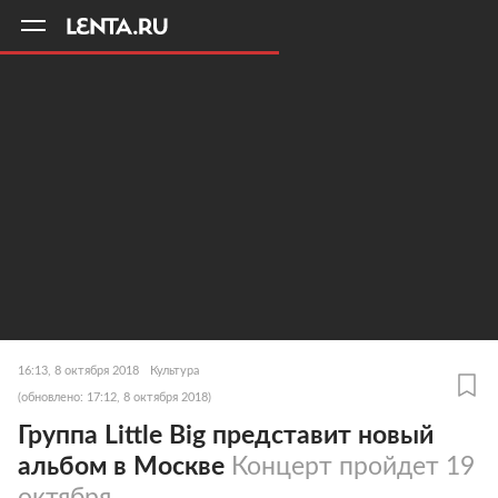
11
A
16:13, 8 октября 2018
Культура
(обновлено: 17:12, 8 октября 2018)
Группа Little Big представит новый
альбом в Москве
Концерт пройдет 19
октября