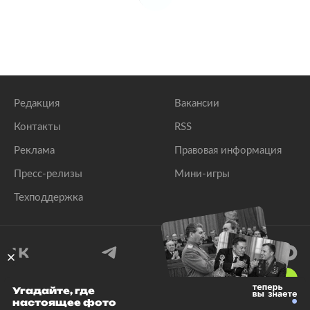
Редакция
Вакансии
Контакты
RSS
Реклама
Правовая информация
Пресс-релизы
Мини-игры
Техподдержка
18
+
Угадайте, где
настоящее фото
© 1999–2026 Все права защищены.
ООО «Лента.Ру»