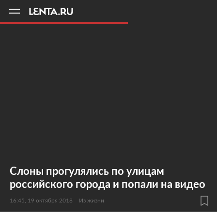
11
A
Слоны прогулялись по улицам
российского города и попали на видео
16:45, 19 октября 2018
Из жизни