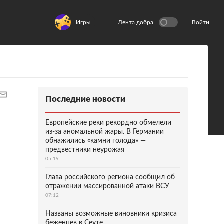
Игры
Лента добра
Войти
Последние новости
Европейские реки рекордно обмелели
из-за аномальной жары. В Германии
обнажились «камни голода» —
предвестники неурожая
05:19
Глава российского региона сообщил об
отражении массированной атаки ВСУ
07:12
Названы возможные виновники кризиса
беженцев в Сеуте