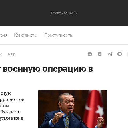
10 августа, 07:17
вия
Конфликты
Преступность
8)
Мир
 военную операцию в
анную
ррористов
этом
т
Реджеп
упления в