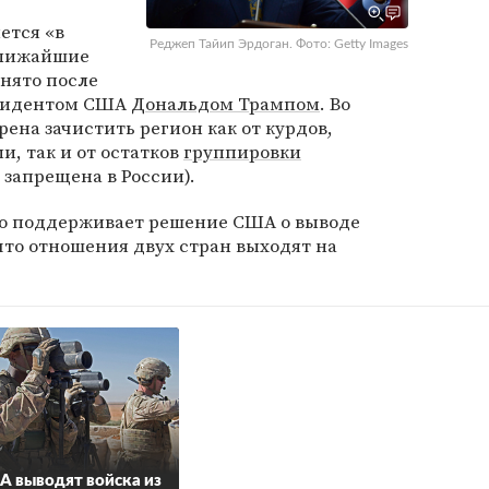
ется «в
Реджеп Тайип Эрдоган. Фото: Getty Images
ближайшие
нято после
езидентом США
Дональдом Трампом
. Во
ена зачистить регион как от курдов,
и, так и от остатков
группировки
 запрещена в России).
то поддерживает решение США о выводе
 что отношения двух стран выходят на
 выводят войска из