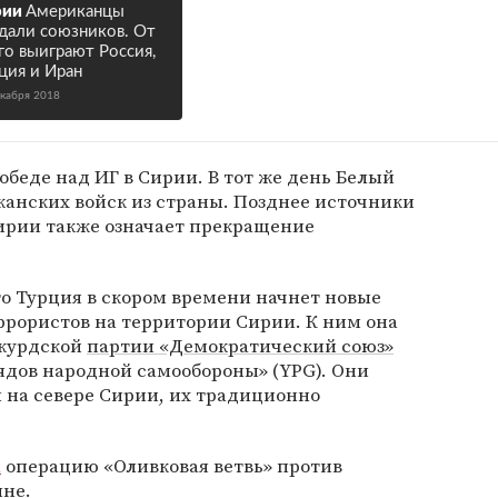
рии
Американцы
дали союзников. От
го выиграют Россия,
ция и Иран
екабря 2018
обеде над ИГ в Сирии. В тот же день Белый
анских войск из страны. Позднее источники
Сирии также означает прекращение
то Турция в скором времени начнет новые
ррористов на территории Сирии. К ним она
 курдской
партии «Демократический союз»
ядов народной самообороны» (YPG). Они
 на севере Сирии, их традиционно
а
операцию «Оливковая ветвь» против
не.