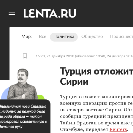
11
A
Мир
Все
Политика
Общество
Происшест
16:28, 21 декабря 2018
(обновлено: 13:40, 24 декабря 201
Турция отложит
Сирии
Турция отложит запланиров
военную операцию против те
Знаменитая поза Сталина
на северо-востоке Сирии. Об 
с ладонью за пазухой была
сообщил турецкий президен
не ради образа — так он
Тайип Эрдоган
во время выст
маскировал искалеченную в
детстве руку
Стамбуле, передает
Reuters
.