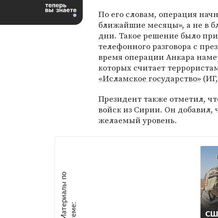
По его словам, операция начн
ближайшие месяцы», а не в 
дни. Такое решение было при
телефонного разговора с пр
время операции Анкара намер
которых считает террористам
«Исламское государство»
(ИГ,
Президент также отметил, ч
войск из Сирии. Он добавил,
желаемый уровень.
М
а
т
р
и
а
л
ы
п
о
т
е
м
е
е
:
США