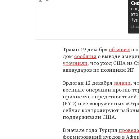
Си
пре
это
Тур
19 д
Трамп 19 декабря
объявил
о п
дом
сообщил
о выводе америк
уточнили
, что уход США из 
авиаударов по позициям ИГ.
Эрдоган 12 декабря
заявил
, ч
военные операции против те
причисляет представителей
(PYD) и ее вооруженных «Отр
сейчас контролируют районы
поддерживали США.
В начале года Турция
провел
формирований курдов в Афри