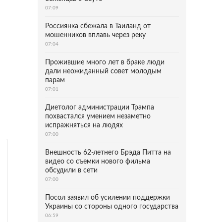
07:09
Россиянка сбежала в Таиланд от
мошенников вплавь через реку
07:04
Прожившие много лет в браке люди
дали неожиданный совет молодым
парам
07:01
Диетолог администрации Трампа
похвастался умением незаметно
испражняться на людях
07:00
Внешность 62-летнего Брэда Питта на
видео со съемки нового фильма
обсудили в сети
07:00
Посол заявил об усилении поддержки
Украины со стороны одного государства
06:59