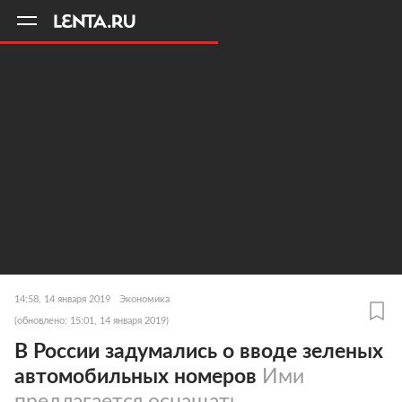
11
A
14:58, 14 января 2019
Экономика
(обновлено: 15:01, 14 января 2019)
В России задумались о вводе зеленых
автомобильных номеров
Ими
предлагается оснащать