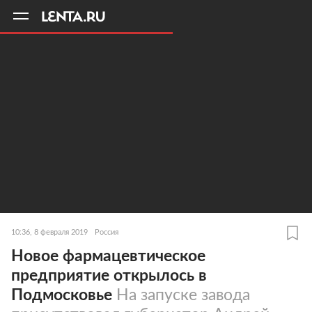
11
A
10:36, 8 февраля 2019
Россия
Новое фармацевтическое
предприятие открылось в
Подмосковье
На запуске завода