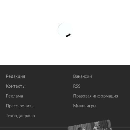
Редакция
Вакансии
Контакты
RSS
Реклама
Правовая информация
Пресс-релизы
Мини-игры
Техподдержка