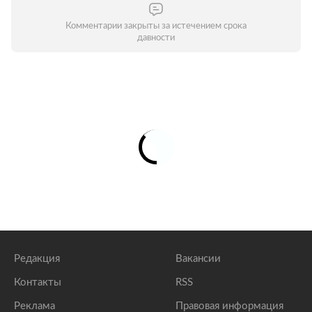
Комментарии закрыты за истечением срока
давности
Редакция
Вакансии
Контакты
RSS
Реклама
Правовая информация