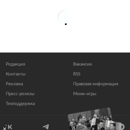
Редакция
Вакансии
Контакты
RSS
Реклама
Правовая информация
Пресс-релизы
Мини-игры
Техподдержка