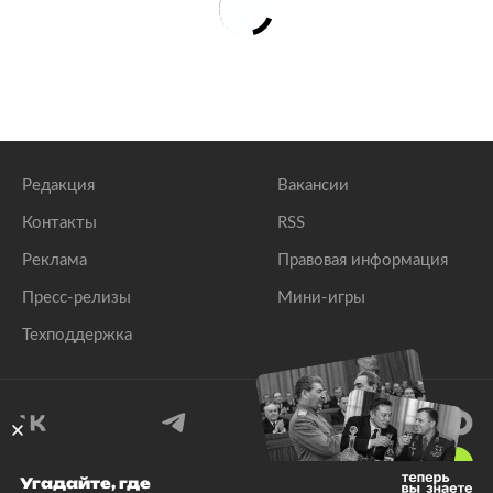
Редакция
Вакансии
Контакты
RSS
Реклама
Правовая информация
Пресс-релизы
Мини-игры
Техподдержка
18
+
Угадайте, где