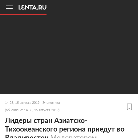
11
A
14:23, 15 августа 2019
Экономика
(обновлено: 14:33, 15 августа 2019)
Лидеры стран Азиатско-
Тихоокеанского региона приедут во
Владивосток
Модератором