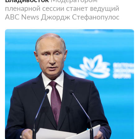
пленарной сессии станет ведущий
ABC News Джордж Стефанопулос