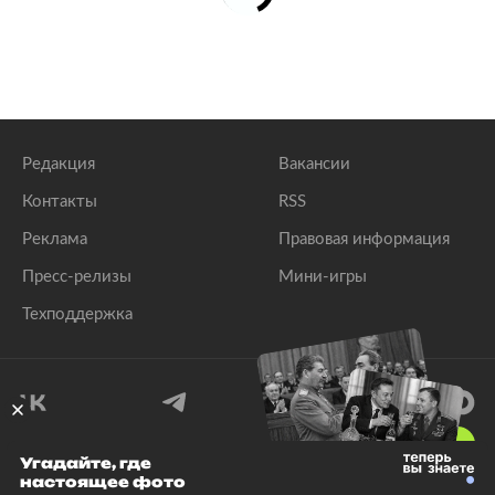
Редакция
Вакансии
Контакты
RSS
Реклама
Правовая информация
Пресс-релизы
Мини-игры
Техподдержка
18
+
Угадайте, где
настоящее фото
© 1999–2026 Все права защищены.
ООО «Лента.Ру»