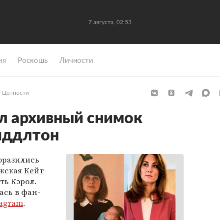
7 августа, 02:53
ия
Роскошь
Личности
Ценности
л архивный снимок
иддлтон
оразились
джская
Кейт
ть Кэрол.
сь в фан-
tagram
.