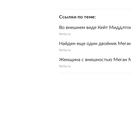
Ссылки по теме
Во внешнем виде Кейт Миддлтон
lenta.ru
Найден еще один двойник Мега
lenta.ru
Женщина с внешностью Меган Ма
lenta.ru