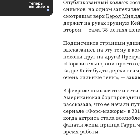
Опубликованный коллаж сост
снимков: на одном запечатле
смотрящая верх
Кэрол Мидд
держит на руках грудную Кейт
втором — сама 38-летняя же
Подписчиков страницы удиви
высказались на эту тему в ко
похожи друг на друга! Прек
«Поразительно, они просто о
кадре Кейт будто держит саму
очень сильные гены», — закл
В феврале пользователи сети
Американская бортпроводница
рассказала, что ее начали пу
сериале «Форс-мажоры» в 201
когда актриса стала возлюб
фанаты жены принца Гарри ч
время работы.