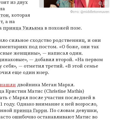
оит из двух
на
Фото: @middletonmaven
лтон
, которая
, а на
на
принца Уильяма
в похожей позе.
ло сильное сходство родственниц, и они
мментариях под постом. «О боже, они так
расные женщины», — написал один.
динаковые», — добавил второй. «На первом
 себя», — отметил третий. «В этой семье
ючил еще один юзер.
нашли
двойника Меган Маркл.
 Кристин Матис (Christine Mathis)
тать с Маркл после участия последней в
1 году. Однако внимание к ней возросло,
ленной
принца Гарри
. По словам девушки,
асто ошибочно останавливают Матис во