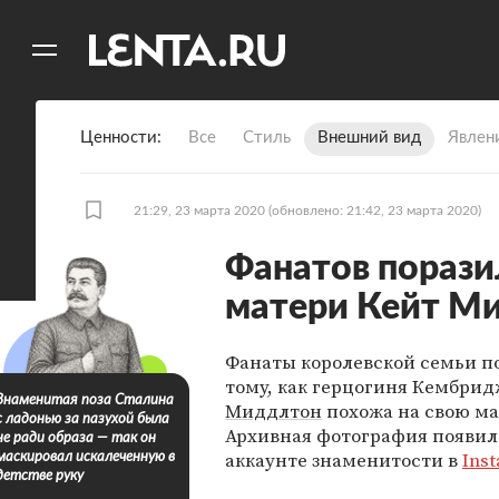
11
A
Ценности
Все
Стиль
Внешний вид
Явлен
21:29, 23 марта 2020
(обновлено: 21:42, 23 марта 2020)
Фанатов порази
матери Кейт М
Фанаты королевской семьи п
тому, как герцогиня Кембри
Знаменитая поза Сталина
Миддлтон
похожа на свою ма
с ладонью за пазухой была
Архивная фотография появила
не ради образа — так он
аккаунте знаменитости в
Ins
маскировал искалеченную в
детстве руку