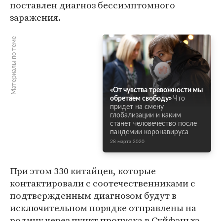
поставлен диагноз бессимптомного
заражения.
Материалы по теме
«От чувства тревожности мы
обретаем свободу»
Что
придет на смену
глобализации и каким
станет человечество после
пандемии коронавируса
28 марта 2020
При этом 330 китайцев, которые
контактировали с соотечественниками с
подтвержденным диагнозом будут в
исключительном порядке отправлены на
родину через пункт пропуска в Суйфэньхэ,