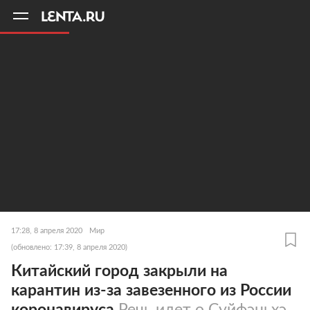
11
A
17:28, 8 апреля 2020
Мир
(обновлено: 17:39, 8 апреля 2020)
Китайский город закрыли на
карантин из-за завезенного из России
коронавируса
Речь идет о Суйфэньхэ