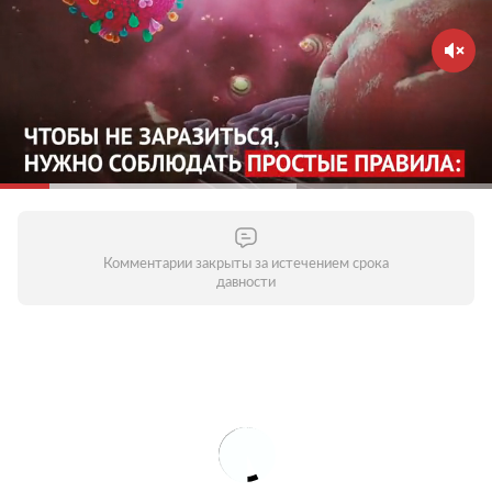
Зачем это нужно?
Вирус распространяется в
общественных местах — старайтесь их избегать.
Домашний режим особенно важно соблюдать
людям старше 65 лет и тем, кто страдает
хроническими заболеваниями. Молодым стоит
воздержаться от личного общения с родителями,
бабушками и дедушками и пожилыми людьми
вообще. Старайтесь поддерживать контакты по
телефону или через интернет — это поможет
уберечь пожилых людей от опасности заражения.
Комментарии закрыты за истечением срока
давности
Соблюдайте дистанцию в общественных местах
Зачем это нужно?
Кашляя или чихая, человек с
респираторной инфекцией, такой как COVID-19,
распространяет вокруг себя мельчайшие капли,
содержащие вирус. Если вы находитесь слишком
близко, то можете заразиться вирусом при
вдыхании воздуха. Держитесь от людей на