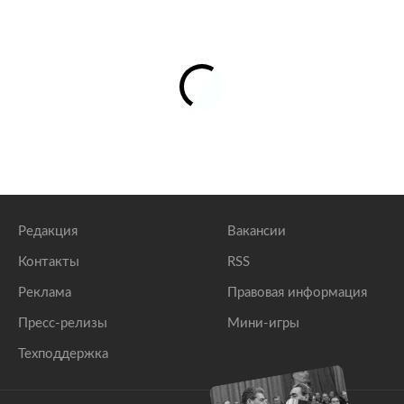
Редакция
Вакансии
Контакты
RSS
Реклама
Правовая информация
Пресс-релизы
Мини-игры
Техподдержка