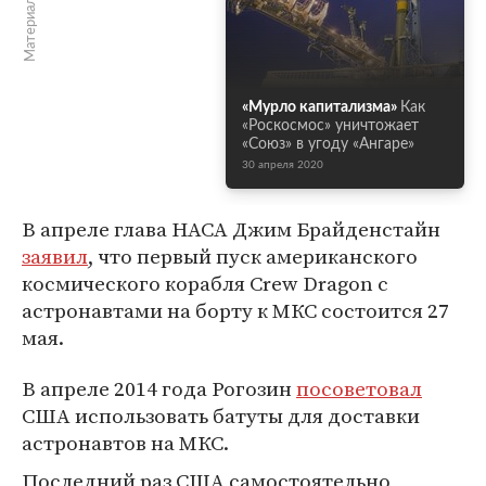
«Мурло капитализма»
Как
«Роскосмос» уничтожает
«Союз» в угоду «Ангаре»
30 апреля 2020
В апреле глава НАСА Джим Брайденстайн
заявил
, что первый пуск американского
космического корабля Crew Dragon с
астронавтами на борту к МКС состоится 27
мая.
В апреле 2014 года Рогозин
посоветовал
США использовать батуты для доставки
астронавтов на МКС.
Последний раз США самостоятельно