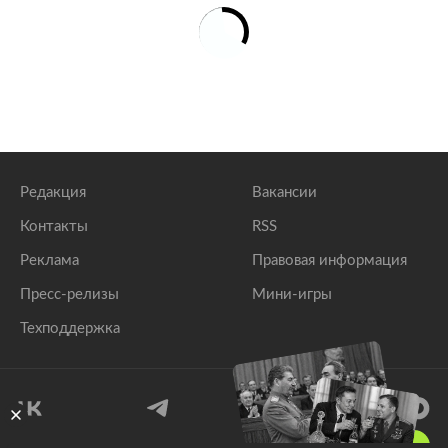
Редакция
Вакансии
Контакты
RSS
Реклама
Правовая информация
Пресс-релизы
Мини-игры
Техподдержка