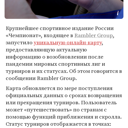
Крупнейшее спортивное издание России
«Чемпионат», входящее в
Rambler Group
,
запустило
уникальную онлайн-карту
,
предоставляющую актуальную
информацию о возобновлении после
пандемии мировых спортивных лиг и
турниров и их статусах. Об этом говорится в
сообщении Rambler Group.
Карта обновляется по мере поступления
официальных данных о сроках возвращения
или прекращения турниров. Пользователь
может «путешествовать» по странам с
помощью функций приближения и скролла.
Статус турниров отображается в точках: