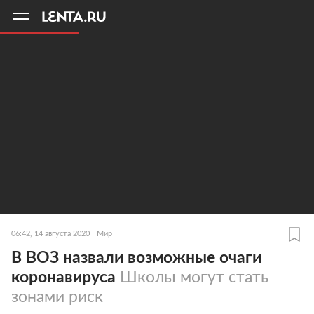
11
A
06:42, 14 августа 2020
Мир
В ВОЗ назвали возможные очаги
коронавируса
Школы могут стать
зонами риск