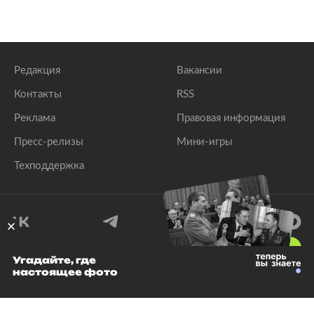
Редакция
Вакансии
Контакты
RSS
Реклама
Правовая информация
Пресс-релизы
Мини-игры
Техподдержка
18
+
Угадайте, где
настоящее фото
© 1999–2026 Все права защищены.
ООО «Лента.Ру»