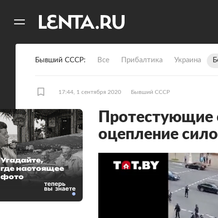
11
A
Бывший СССР
Все
Прибалтика
Украина
Б
17:44, 1 сентября 2020
Бывший СССР
Протестующие 
оцепление сило
Угадайте,
где настоящее
фото