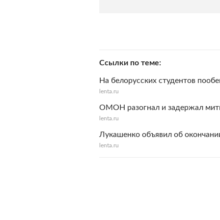
Ссылки по теме
На белорусских студентов поо
lenta.ru
ОМОН разогнал и задержал мит
lenta.ru
Лукашенко объявил об окончании
lenta.ru