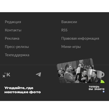
Редакция
Вакансии
Контакты
RSS
Реклама
Правовая информация
Пресс-релизы
Мини-игры
Техподдержка
18
+
Угадайте, где
настоящее фото
© 1999–2026 Все права защищены.
ООО «Лента.Ру»
Лента добра