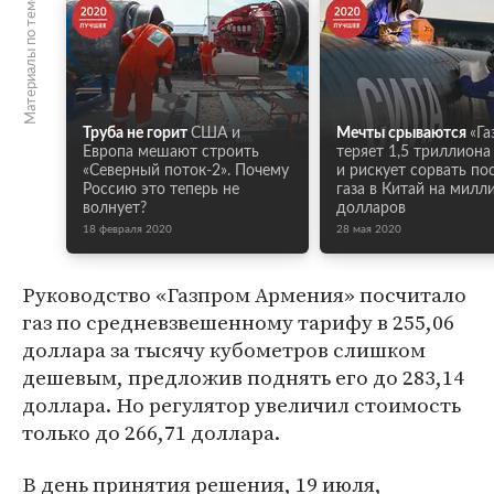
Материалы по теме
Труба не горит
США и
Мечты срываются
«Га
Европа мешают строить
теряет 1,5 триллиона
«Северный поток-2». Почему
и рискует сорвать по
Россию это теперь не
газа в Китай на мил
волнует?
долларов
18 февраля 2020
28 мая 2020
Руководство «Газпром Армения» посчитало
газ по средневзвешенному тарифу в 255,06
доллара за тысячу кубометров слишком
дешевым, предложив поднять его до 283,14
доллара. Но регулятор увеличил стоимость
только до 266,71 доллара.
В день принятия решения, 19 июля,