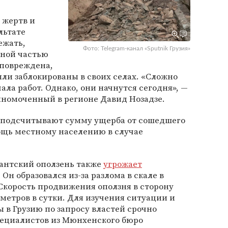
 жертв и
льтате
ежать,
Фото: Telegram-канал «Sputnik Грузия»
ьной частью
 повреждена,
ыли заблокированы в своих селах. «Сложно
ала работ. Однако, они начнутся сегодня», —
лномоченный в регионе Давид Нозадзе.
и подсчитывают сумму ущерба от сошедшего
мощь местному населению в случае
игантский оползень также
угрожает
. Он образовался из-за разлома в скале в
Скорость продвижения оползня в сторону
иметров в сутки. Для изучения ситуации и
 в Грузию по запросу властей срочно
ециалистов из Мюнхенского бюро