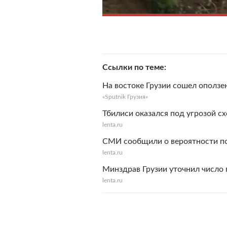
Ссылки по теме
На востоке Грузии сошел оползе
«Sputnik Грузия»
Тбилиси оказался под угрозой сх
lenta.ru
СМИ сообщили о вероятности по
lenta.ru
Минздрав Грузии уточнил число 
lenta.ru