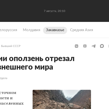
7 августа, 20:10
елоруссия
Молдавия
Закавказье
Средняя Азия
Бывший СССР
ии оползень отрезал
 внешнего мира
тдела
осточном
нети и
 населенных
.