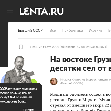
11
A
Бывший СССР
Все
Прибалтика
Украина
Б
16:53, 24 марта 2021
(обновлено: 17:08, 24 марта 2021)
На востоке Груз
десятки сел от
Михаил Кириллов
(корреспондент о
«Бывший СССР»)
СССР запустил человека в
Мощный оползень сошел в в
космос раньше, чем по
всему США разрешили
регионе Грузии Мцхета-Мтиа
межрасовые браки
отрезал от внешнего мира 22
пункта, пишет
Sputnik
Грузия