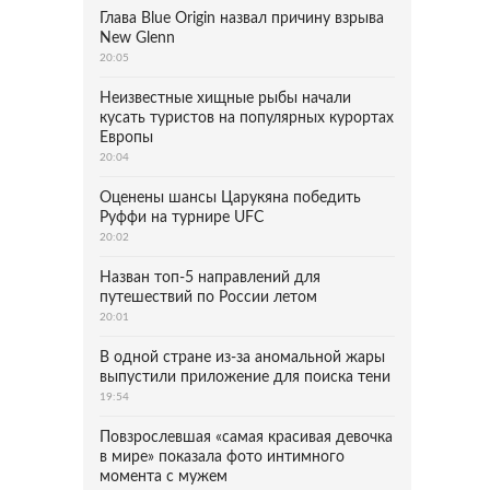
Глава Blue Origin назвал причину взрыва
New Glenn
20:05
Неизвестные хищные рыбы начали
кусать туристов на популярных курортах
Европы
20:04
Оценены шансы Царукяна победить
Руффи на турнире UFC
20:02
Назван топ-5 направлений для
путешествий по России летом
20:01
В одной стране из-за аномальной жары
выпустили приложение для поиска тени
19:54
Повзрослевшая «самая красивая девочка
в мире» показала фото интимного
момента с мужем