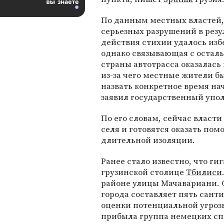
По данным местных властей,
серьезных разрушений в резу
действия стихии удалось изб
однако связывающая с остал
страны автотрасса оказалась
из-за чего местные жители б
назвать конкретное время нач
заявил государственный упо
По его словам, сейчас власт
селя и готовятся оказать по
длительной изоляции.
Ранее стало известно, что г
грузинской столице
Тбилиси
районе улицы Мачавариани. 
города составляет пять сант
оценки потенциальной угрозы
прибыла группа немецких сп