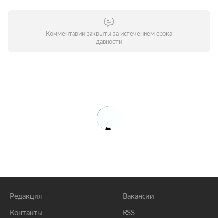
Комментарии закрыты за истечением срока
давности
Редакция
Вакансии
Контакты
RSS