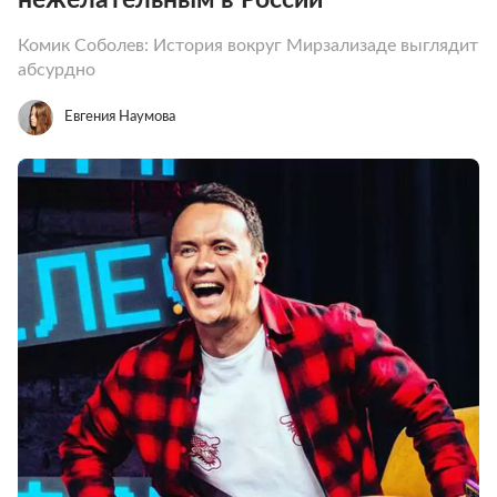
Комик Соболев: История вокруг Мирзализаде выглядит
абсурдно
Евгения Наумова