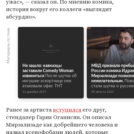
ужас», — сказал он. По мнению комика,
история вокруг его коллеги «выглядит
абсурдно».
Материалы по теме
Не зашло: кавказцы
МВД признало пребыв
заставили Comedy Woman
России комика Идра
извиниться
После шутки об
Мирзализаде пожизн
ингушке-эскортнице они
нежелательным.
Пов
атаковали офис ТНТ
стала шутка о русски
11 декабря 2017
30 августа 2021
Ранее за артиста
вступился
его друг,
стендапер Гарик Оганисян. Он описал
Мирзализаде как добрейшего человека и
назвал ксенофобами людей, которые