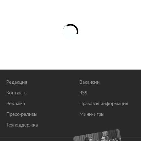
Друг комика Мирзализаде отреагировал на
признание его нежелательным в России
lenta.ru
Популярного в России комика арестовали после
шутки о русских
lenta.ru
Редакция
Вакансии
Контакты
RSS
Реклама
Правовая информация
Пресс-релизы
Мини-игры
Техподдержка