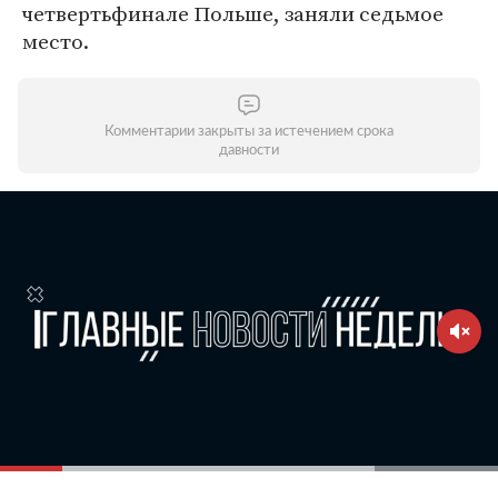
четвертьфинале Польше, заняли седьмое
место.
Комментарии закрыты за истечением срока
давности