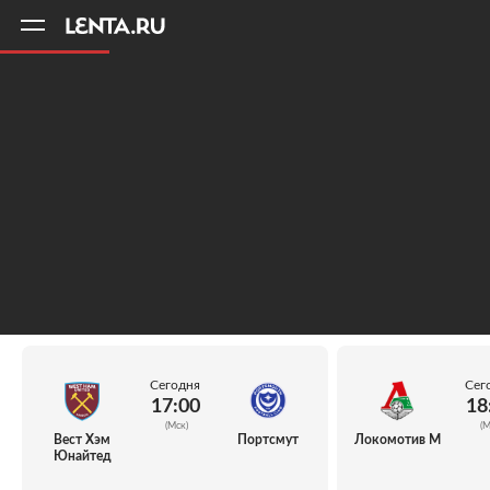
11
A
Сегодня
Сег
17:00
18
(Мск)
(М
Вест Хэм
Портсмут
Локомотив М
Юнайтед