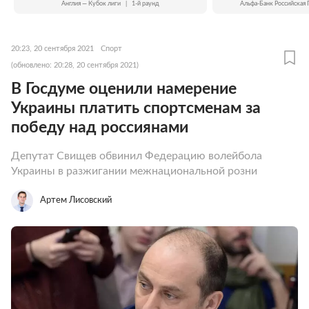
Англия — Кубок лиги
|
1-й раунд
Альфа-Банк Российская 
20:23, 20 сентября 2021
Спорт
(обновлено: 20:28, 20 сентября 2021)
В Госдуме оценили намерение
Украины платить спортсменам за
победу над россиянами
Депутат Свищев обвинил Федерацию волейбола
Украины в разжигании межнациональной розни
Артем Лисовский