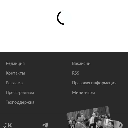
Редакция
Вакансии
Контакты
RSS
Реклама
Правовая информация
Пресс-релизы
Мини-игры
Техподдержка