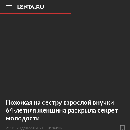
11
A
Похожая на сестру взрослой внучки
64-летняя женщина раскрыла секрет
молодости
21:01, 20 декабря 2021
Из жизни