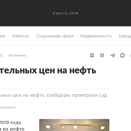
6 августа, 14:44
ки
Капитал
Социальная сфера
Недвижимость
Город
1)
Экономика
ельных цен на нефть
ных цен на нефть трейдеры проиграли суд
ономика»)
2020 года
 на нефть