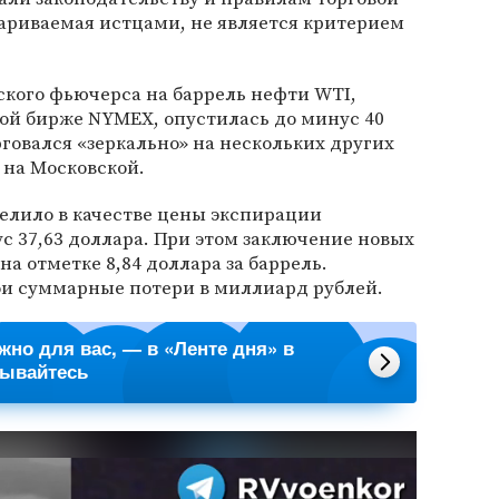
ариваемая истцами, не является критерием
йского фьючерса на баррель нефти WTI,
ой бирже NYMEX, опустилась до минус 40
рговался «зеркально» на нескольких других
 на Московской.
елило в качестве цены экспирации
с 37,63 доллара. При этом заключение новых
а отметке 8,84 доллара за баррель.
и суммарные потери в миллиард рублей.
ажно для вас, — в «Ленте дня» в
сывайтесь