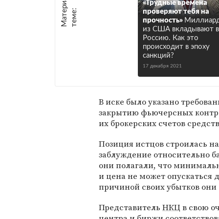
М
а
т
р
и
а
л
ы
п
о
т
е
м
е
«Трудные времена
е
:
проверяют тебя на
прочность»
Миллиар
из США вкладывают в
Россию. Как это
происходит в эпоху
санкций?
17 декабря 2021
В иске было указано требова
закрытию фьючерсных контра
их брокерских счетов средст
Позиция истцов строилась на
заблуждение относительно ба
они полагали, что минимальн
и цена не может опускаться д
причиной своих убытков они
Представитель
НКЦ
в свою о
центра и биржи соответствов