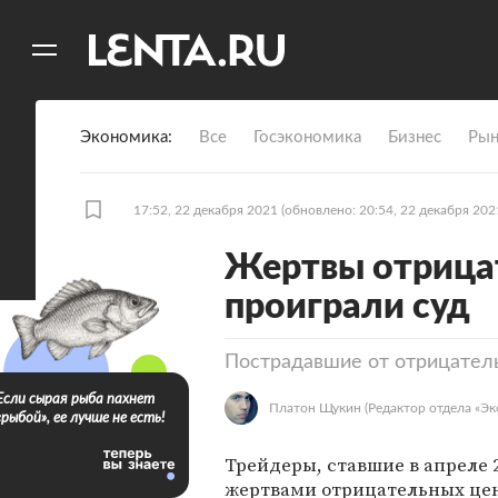
11
A
Экономика
Все
Госэкономика
Бизнес
Рын
17:52, 22 декабря 2021
(обновлено: 20:54, 22 декабря 202
Жертвы отрицат
проиграли суд
Пострадавшие от отрицатель
Если сырая рыба пахнет
Платон Щукин
(Редактор отдела «Эк
«рыбой», ее лучше не есть!
Трейдеры, ставшие в апреле 
жертвами отрицательных цен