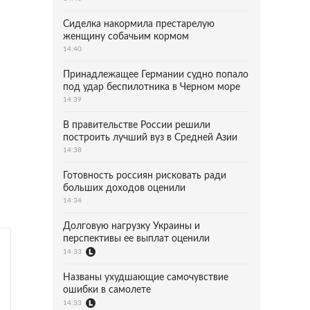
Сиделка накормила престарелую
женщину собачьим кормом
14:40
Принадлежащее Германии судно попало
под удар беспилотника в Черном море
14:39
В правительстве России решили
построить лучший вуз в Средней Азии
14:38
Готовность россиян рисковать ради
больших доходов оценили
14:34
Долговую нагрузку Украины и
перспективы ее выплат оценили
14:33
Названы ухудшающие самочувствие
ошибки в самолете
14:33