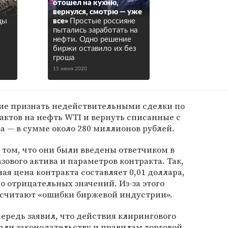
отошел на кухню,
вернулся, смотрю — уже
ды
все»
Простые россияне
пытались заработать на
нефти. Одно решение
биржи оставило их без
гроша
15 июня 2020
ние признать недействительными сделки по
ктов на нефть WTI и вернуть списанные с
ва — в сумме около 280 миллионов рублей.
 том, что они были введены ответчиком в
зового актива и параметров контракта. Так,
ая цена контракта составляет 0,01 доллара,
о отрицательных значений. Из-за этого
 считают «ошибки биржевой индустрии».
чередь заявил, что действия клирингового
али законодательству и правилам торговой