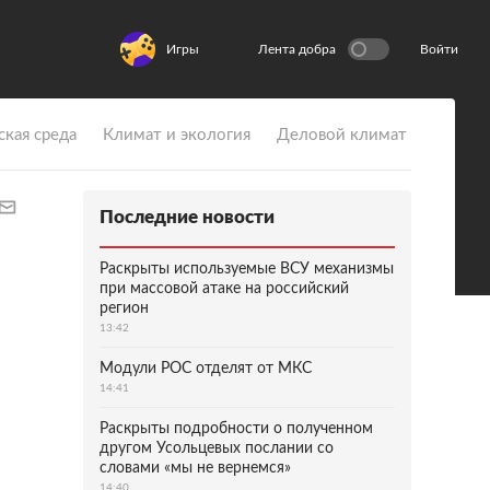
Игры
Лента добра
Войти
ская среда
Климат и экология
Деловой климат
Последние новости
Раскрыты используемые ВСУ механизмы
при массовой атаке на российский
регион
13:42
Модули РОС отделят от МКС
14:41
Раскрыты подробности о полученном
другом Усольцевых послании со
словами «мы не вернемся»
14:40