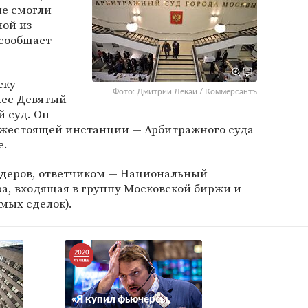
не смогли
ной из
 сообщает
ску
Фото: Дмитрий Лекай / Коммерсантъ
нес Девятый
 суд. Он
жестоящей инстанции — Арбитражного суда
е.
деров, ответчиком — Национальный
а, входящая в группу Московской биржи и
мых сделок).
«Я купил фьючерсы,