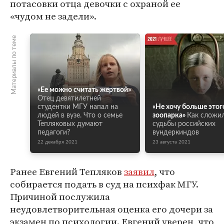
потасовки отца девочки с охраной ее
«чудом не задели».
Материалы по теме
«Ее можно считать жертвой»
Отец девятилетней
студентки МГУ напал на
«Не хочу больше этог
людей в вузе. Что о семье
зоопарка»
Как сложи
Тепляковых думают
судьбы российских
педагоги?
вундеркиндов
22 декабря 2021
23 августа 2021
Ранее Евгений Тепляков
заявил
, что
собирается подать в суд на психфак МГУ.
Причиной послужила
неудовлетворительная оценка его дочери за
экзамен по психологии. Евгений уверен, что