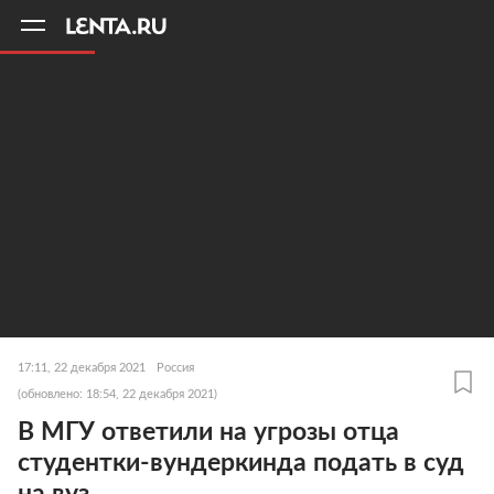
11
A
17:11, 22 декабря 2021
Россия
(обновлено: 18:54, 22 декабря 2021)
В МГУ ответили на угрозы отца
студентки-вундеркинда подать в суд
на вуз