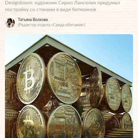
Designboom: художник Сирил Ланселин придумал
постройку со стенами в виде биткоинов
Татьяна Волкова
(Редактор отдела «Среда обитания»)