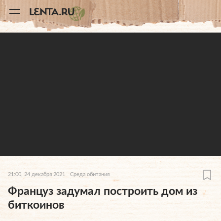
11
A
21:00, 24 декабря 2021
Среда обитания
Француз задумал построить дом из
биткоинов