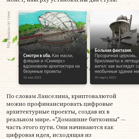
Материалы по теме
Больная фантазия.
Смотри в оба.
Как маски,
Прозрачная церковь,
флешки и «Сникерс»
бриллианты и летящ
вдохновили архитектора на
ангел: как выглядят 
безумные проекты
необычные здания м
10 мая 2021
30 марта 2021
По словам Ланселина, криптовалютой
можно профинансировать цифровые
архитектурные проекты, создав их в
реальном мире. «"Домашние биткоины" —
часть этого пути. Они начинаются как
цифровая идея, исходящая из