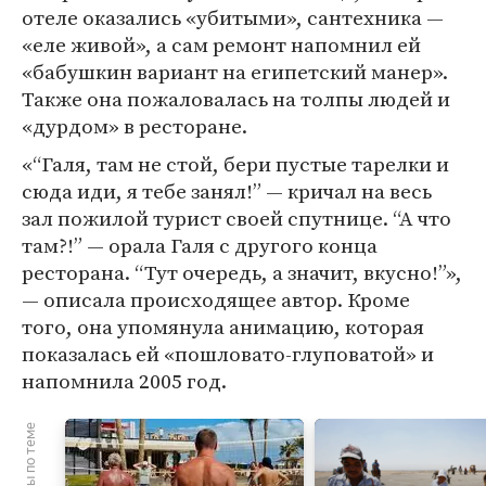
отеле оказались «убитыми», сантехника —
«еле живой», а сам ремонт напомнил ей
«бабушкин вариант на египетский манер».
Также она пожаловалась на толпы людей и
«дурдом» в ресторане.
«“Галя, там не стой, бери пустые тарелки и
сюда иди, я тебе занял!” — кричал на весь
зал пожилой турист своей спутнице. “А что
там?!” — орала Галя с другого конца
ресторана. “Тут очередь, а значит, вкусно!”»,
— описала происходящее автор. Кроме
того, она упомянула анимацию, которая
показалась ей «пошловато-глуповатой» и
напомнила 2005 год.