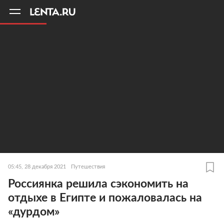
11
A
05:45, 28 декабря 2021
Путешествия
Россиянка решила сэкономить на
отдыхе в Египте и пожаловалась на
«дурдом»