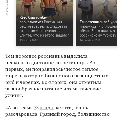
Материалы по теме
«Это был зомби-
апокалипсис»
Россиянин
Египетская сила
Чуда
решил всерьез исследовать
пирамиды и сплошн
отели «все включено» в
обман. Чего ждать от
Египте. Что из этого вышло?
российскому туристу
25 марта 2022
24 декабря 2019
Тем не менее россиянка выделила
несколько достоинств гостиницы. Во-
первых, ей понравилось чистое теплое
море, в котором было много разноцветных
рыб и черепах. Во-вторых, она отметила
разнообразное питание и тематические
ужины.
«А вот сама
Хургада
, кстати, очень
разочаровала. Грязный город, большинство