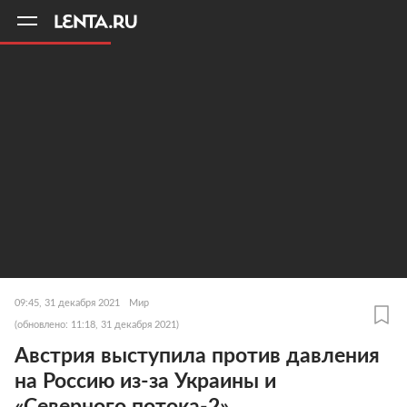
11
A
09:45, 31 декабря 2021
Мир
(обновлено: 11:18, 31 декабря 2021)
Австрия выступила против давления
на Россию из-за Украины и
«Северного потока-2»