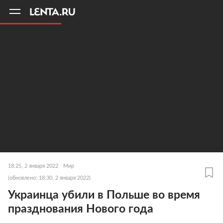
11
A
18:25, 2 января 2022
Мир
(обновлено: 18:30, 2 января 2022)
Украинца убили в Польше во время
празднования Нового года