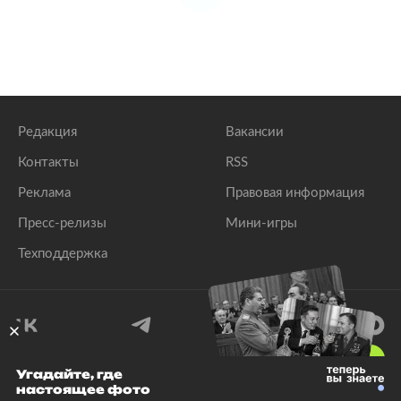
Редакция
Вакансии
Контакты
RSS
Реклама
Правовая информация
Пресс-релизы
Мини-игры
Техподдержка
18
+
Угадайте, где
настоящее фото
© 1999–2026 Все права защищены.
ООО «Лента.Ру»