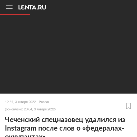
11
A
19:55, 3 января 2022
Россия
(обновлено: 20:04, 3 января 2022)
Чеченский спецназовец удалился из
Instagram после слов о «федералах-
оккупантах»