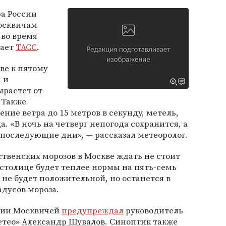
а России
осквичам
 во время
дает
ТАСС
.
ве
к пятому
 и
ырастет от
 Также
ние ветра до 15 метров в секунду, метель,
а. «В ночь на четверг непогода сохранится, а
последующие дни», — рассказал метеоролог.
ственских морозов в Москве ждать не стоит
 столице будет теплее нормы на пять-семь
 не будет положительной, но останется в
адусов мороза.
нии Москвичей
предупреждал
руководитель
етео»
Александр Шувалов
. Синоптик также