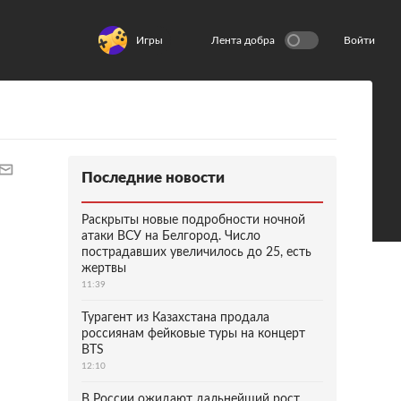
Игры
Лента добра
Войти
Последние новости
Раскрыты новые подробности ночной
атаки ВСУ на Белгород. Число
пострадавших увеличилось до 25, есть
жертвы
11:39
Турагент из Казахстана продала
россиянам фейковые туры на концерт
BTS
12:10
В России ожидают дальнейший рост