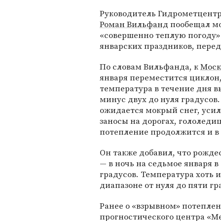
Руководитель Гидрометцентр
Роман Вильфанд
пообещал м
«совершенно теплую погоду»
январских праздников, пере
По словам Вильфанда, к
Моск
января переместится циклон,
температура в течение дня в
минус двух до нуля градусов.
ожидается мокрый снег, усиле
заносы на дорогах, гололедиц
потепление продолжится и в 
Он также добавил, что рожде
— в ночь на седьмое января в
градусов. Температура хоть и
диапазоне от нуля до пяти гр
Ранее о «взрывном» потепле
прогностического центра «М