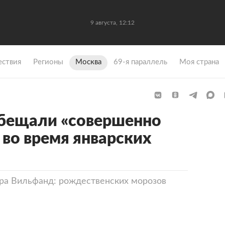
9 августа, 12:12
ствия
Регионы
Москва
69-я параллель
Моя страна
бещали «совершенно
 во время январских
ра Вильфанд: рождественских морозов