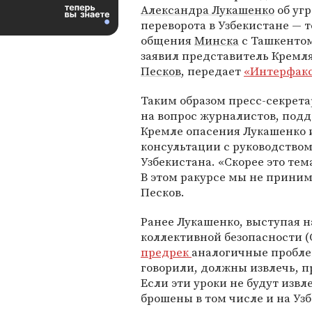
Александра Лукашенко
об угр
переворота в Узбекистане — 
общения
Минска
с Ташкентом
заявил представитель Кремл
Песков
, передает
«Интерфак
Таким образом пресс-секрета
на вопрос журналистов, под
Кремле опасения Лукашенко и
консультации с руководство
Узбекистана. «Скорее это те
В этом ракурсе мы не приним
Песков.
Ранее Лукашенко, выступая н
коллективной безопасности (
предрек
аналогичные проблем
говорили, должны извлечь, пр
Если эти уроки не будут изв
брошены в том числе и на Узб