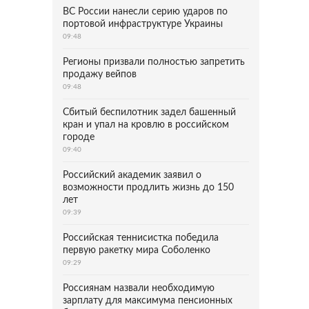
ВС России нанесли серию ударов по
портовой инфраструктуре Украины
09:48
Регионы призвали полностью запретить
продажу вейпов
09:48
Сбитый беспилотник задел башенный
кран и упал на кровлю в российском
городе
09:40
Российский академик заявил о
возможности продлить жизнь до 150
лет
09:39
Российская теннисистка победила
первую ракетку мира Соболенко
09:29
Россиянам назвали необходимую
зарплату для максимума пенсионных