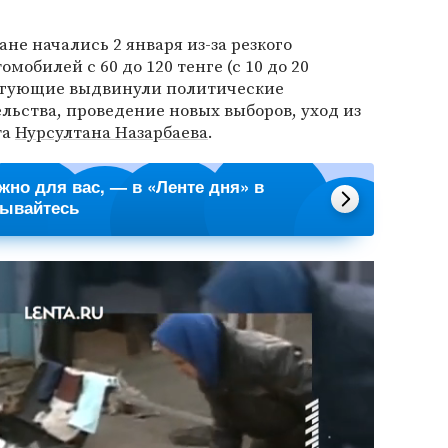
не начались 2 января из-за резкого
мобилей с 60 до 120 тенге (с 10 до 20
ингующие выдвинули политические
ельства, проведение новых выборов, уход из
та
Нурсултана Назарбаева
.
ажно для вас, — в «Ленте дня» в
сывайтесь