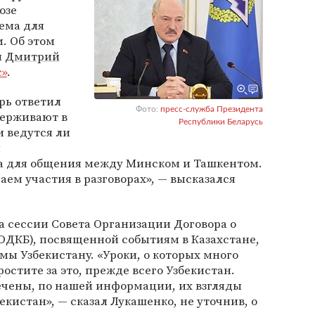
озе
тема для
. Об этом
я
Дмитрий
с»
.
рь ответил
Фото:
пресс-служба Президента
держивают в
Республики Беларусь
 ведутся ли
м
ма для общения между Минском и Ташкентом.
аем участия в разговорах», — высказался
а сессии Совета Организации Договора о
ОДКБ), посвященной событиям в Казахстане,
ы Узбекистану. «Уроки, о которых много
остите за это, прежде всего Узбекистан.
лечены, по нашей информации, их взгляды
екистан», — сказал Лукашенко, не уточнив, о