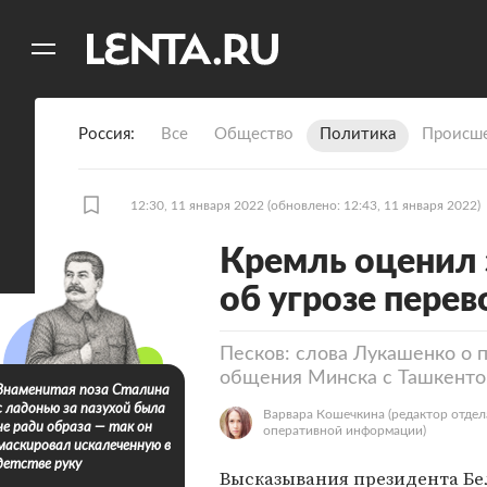
11
A
Россия
Все
Общество
Политика
Происше
12:30, 11 января 2022
(обновлено: 12:43, 11 января 2022)
Кремль оценил
об угрозе перев
Песков: слова Лукашенко о 
общения Минска с Ташкент
Знаменитая поза Сталина
с ладонью за пазухой была
Варвара Кошечкина
(редактор отдел
не ради образа — так он
оперативной информации)
маскировал искалеченную в
детстве руку
Высказывания президента Бе