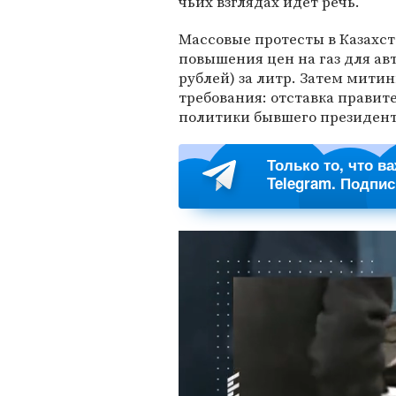
чьих взглядах идет речь.
Массовые протесты в Казахста
повышения цен на газ для авто
рублей) за литр. Затем мит
требования: отставка правит
политики бывшего президен
Только то, что в
Telegram. Подпи