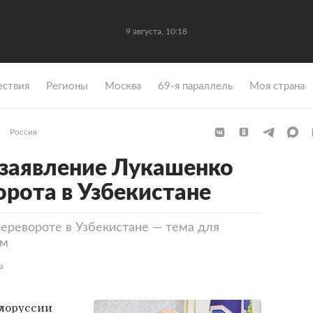
9 августа, 10:18
ствия
Регионы
Москва
69-я параллель
Моя страна
Россия
 заявление Лукашенко
орота в Узбекистане
перевороте в Узбекистане — тема для
ом
а
лоруссии