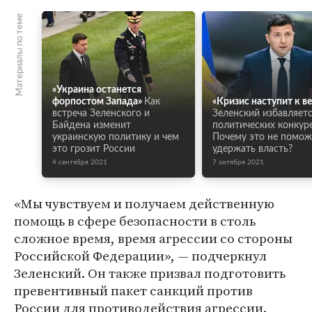
Материалы по теме
«Украина останется
форпостом Запада»
Как
«Кризис наступит к в
встреча Зеленского и
Зеленский избавляетс
Байдена изменит
политических конкур
украинскую политику и чем
Почему это не помож
это грозит России
удержать власть?
4 сентября 2021
7 октября 2021
«Мы чувствуем и получаем действенную
помощь в сфере безопасности в столь
сложное время, время агрессии со стороны
Российской Федерации», — подчеркнул
Зеленский. Он также призвал подготовить
превентивный пакет санкций против
России для противодействия агрессии.