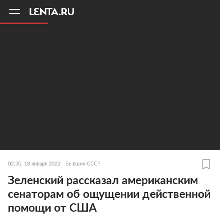
11
A
02:30, 18 января 2022
Бывший СССР
Зеленский рассказал американским
сенаторам об ощущении действенной
помощи от США