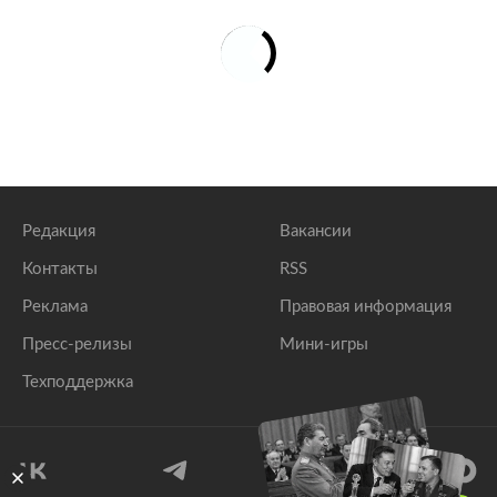
Редакция
Вакансии
Контакты
RSS
Реклама
Правовая информация
Пресс-релизы
Мини-игры
Техподдержка