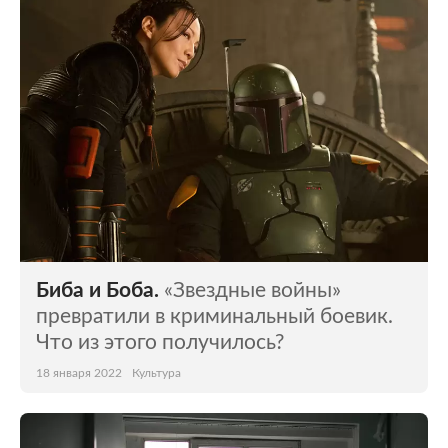
Мир
Бывший СССР
Экономика
Силовые структуры
Наука и техника
Спорт
Культура
Интернет и СМИ
Ценности
Путешествия
Из жизни
Среда обитания
Биба и Боба.
«Звездные войны»
Забота о себе
Авто
превратили в криминальный боевик.
Что из этого получилось?
18 января 2022
Культура