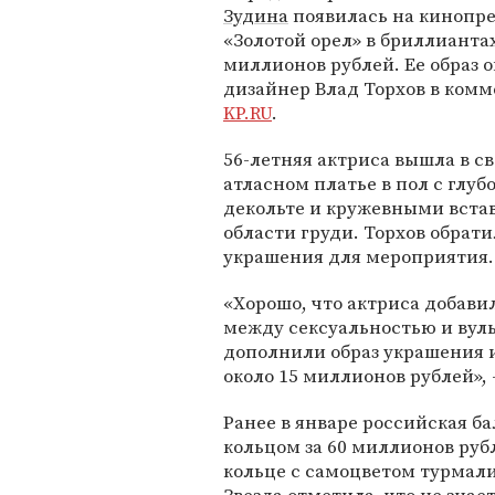
Зудина
появилась на кинопр
«Золотой орел» в бриллиантах
миллионов рублей. Ее образ 
дизайнер Влад Торхов в ком
KP.RU
.
56-летняя актриса вышла в св
атласном платье в пол с глуб
декольте и кружевными вста
области груди. Торхов обра
украшения для мероприятия.
«Хорошо, что актриса добавил
между сексуальностью и вул
дополнили образ украшения 
около 15 миллионов рублей», 
Ранее в январе российская б
кольцом за 60 миллионов руб
кольце с самоцветом турмал