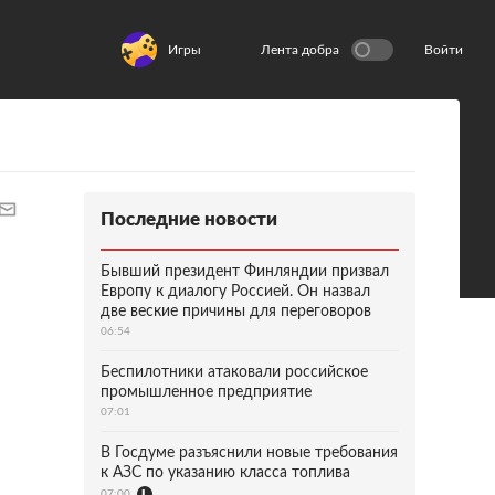
Игры
Лента добра
Войти
Последние новости
Бывший президент Финляндии призвал
Европу к диалогу Россией. Он назвал
две веские причины для переговоров
06:54
Беспилотники атаковали российское
промышленное предприятие
07:01
В Госдуме разъяснили новые требования
к АЗС по указанию класса топлива
07:00