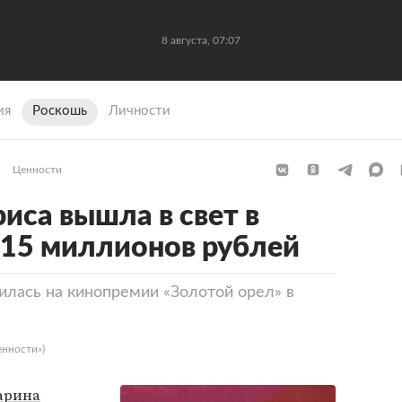
8 августа, 07:07
ия
Роскошь
Личности
Ценности
иса вышла в свет в
 15 миллионов рублей
илась на кинопремии «Золотой орел» в
енности»)
арина