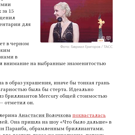
емии
 за 15
оценил
ментарии для
ет в черном
Фото: Гавриил Григоров / ТАСС
оким
вками в
тил внимание на выбранные знаменитостью
а в образ украшения, иначе бы тонкая грань
ьгарностью была бы стерта. Идеально
из бриллиантов Mercury общей стоимостью
— отметил он.
алерина
Анастасия Волочкова
похвасталась
лей. Она пришла на шоу «Что было дальше» в
ин Параиба, обрамленным бриллиантами.