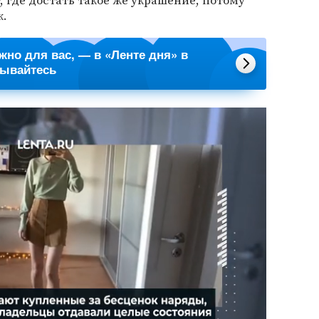
т, где достать такое же украшение, потому
к.
ажно для вас, — в «Ленте дня» в
сывайтесь