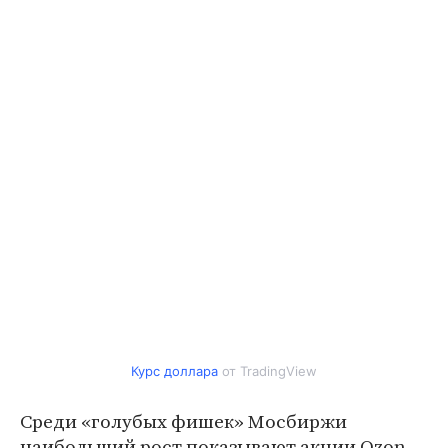
Курс доллара
от TradingView
Среди «голубых фишек» Мосбиржи
наибольший рост показывают акции Ozon