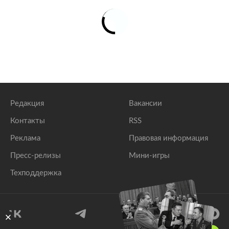
Редакция
Вакансии
Контакты
RSS
Реклама
Правовая информация
Пресс-релизы
Мини-игры
Техподдержка